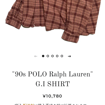
"90s POLO Ralph Lauren"
G.I SHIRT
通
販
¥10,780
常
売