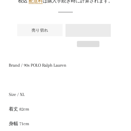
税込
配送料
は購入手続き時に計算されます。
価
価
格
格
売り切れ
Brand / 90s POLO Ralph Lauren
Size / XL
着丈 82cm
身幅 71cm