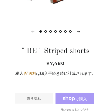
" BE " Striped shorts
通
販
¥7,480
常
売
税込
配送料
は購入手続き時に計算されます。
価
価
格
格
売り切れ
別のお支払い方法