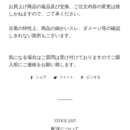
お買上げ商品の返品及び交換、ご注文内容の変更は致
しかねますので、ご了承ください。
古着の特性上、商品の細かいスレ、ダメージ等の確認
しきれない箇所もございます。
気になる場合はご質問は受け付けておりますのでご購
入前にご連絡をお願い致します。
シェア
Facebook
ツイート
Twitter
ピンする
Pinterest
で
に
で
シ
投
ピ
ェ
稿
ン
ア
す
す
す
る
る
る
STOCK LIST
配送について