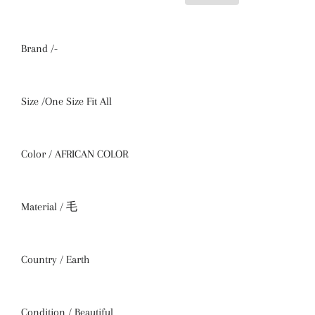
Brand /-
Size /One Size Fit All
Color / AFRICAN COLOR
Material / 毛
Country / Earth
Condition / Beautiful