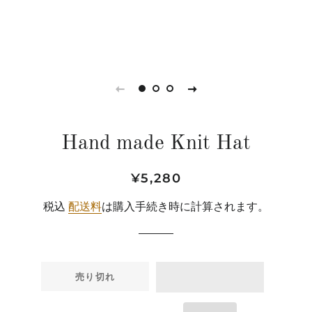
Hand made Knit Hat
通
販
¥5,280
常
売
税込
配送料
は購入手続き時に計算されます。
価
価
格
格
売り切れ