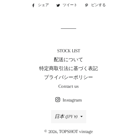
シェア
Facebook
ツイート
Twitter
ピンする
Pinterest
で
に
で
シ
投
ピ
ェ
稿
ン
ア
す
す
す
る
る
る
STOCK LIST
配送について
特定商取引法に基づく表記
プライバシーポリシー
Contact us
Instagram
国/
日本 (JPY ¥)
地
© 2026,
TOPSHOT vintage