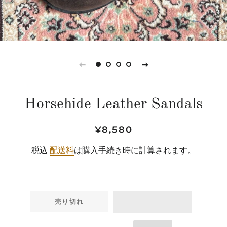
Horsehide Leather Sandals
通
販
¥8,580
常
売
税込
配送料
は購入手続き時に計算されます。
価
価
格
格
売り切れ