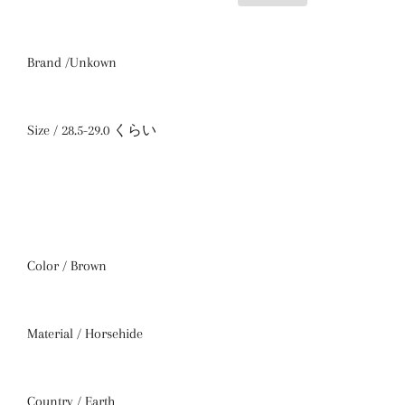
Brand /Unkown
Size / 28.5-29.0 くらい
Color / Brown
Material / Horsehide
Country / Earth