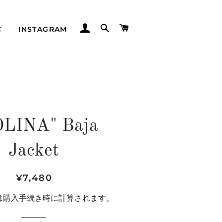
ログイン
検索
カート
C
INSTAGRAM
LINA" Baja
Jacket
通
販
¥7,480
常
売
は購入手続き時に計算されます。
価
価
格
格