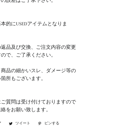
少の誤差はご了承下さい。
本的にUSEDアイテムとなりま
の返品及び交換、ご注文内容の変更
すので、ご了承ください。
、商品の細かいスレ、ダメージ等の
い箇所もございます。
はご質問は受け付けておりますので
連絡をお願い致します。
ア
Facebook
ツイート
Twitter
ピンする
Pinterest
で
に
で
シ
投
ピ