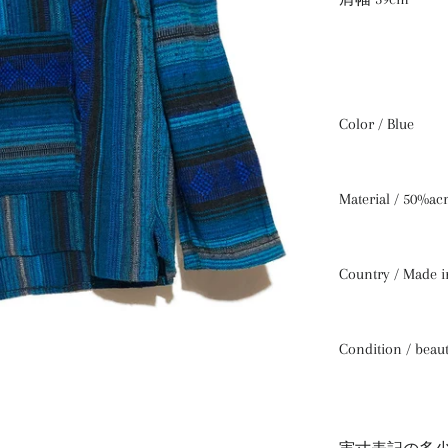
Color / Blue
Material / 50%ac
Country / Made 
Condition / beaut