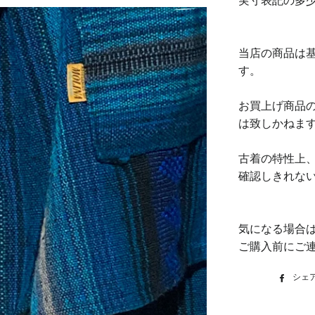
実寸表記の多
当店の商品は基
す。
お買上げ商品
は致しかねま
古着の特性上
確認しきれな
気になる場合
ご購入前にご
シェ