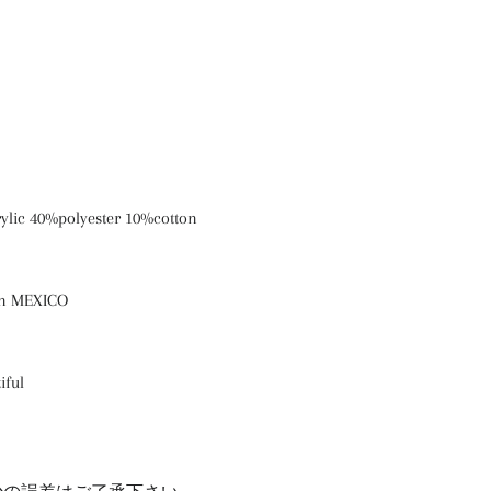
rylic 40%polyester 10%cotton
in MEXICO
iful